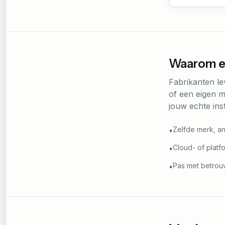
Waarom ee
Fabrikanten l
of een eigen m
jouw echte ins
Zelfde merk, an
•
Cloud- of platf
•
Pas met betrouw
•