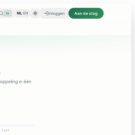
Inloggen
Aan de slag
NL
/
EN
⌘K
Inloggen
Aan de slag
NL
/
EN
⌘K
.
koppeling in één
ltaat