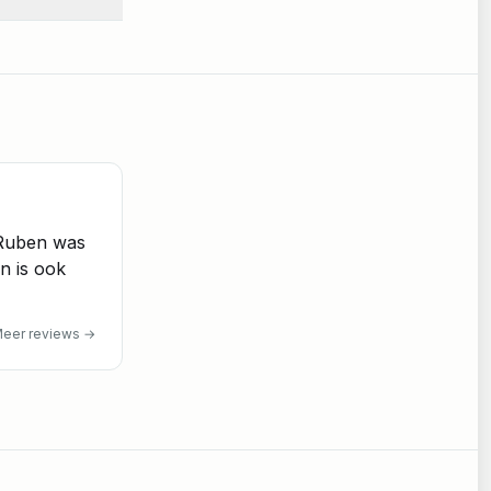
 Ruben was
en is ook
eer reviews
→