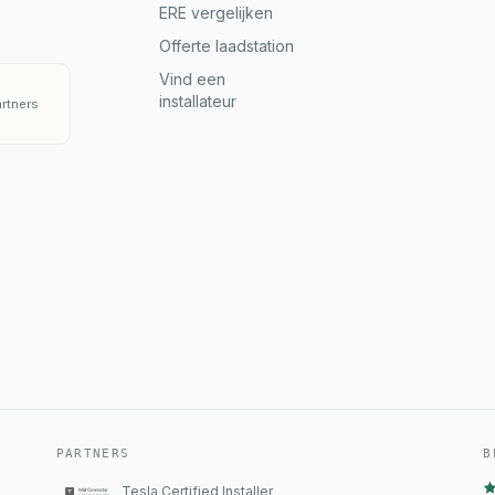
ERE vergelijken
Offerte laadstation
Vind een
installateur
artners
PARTNERS
B
Tesla Certified Installer