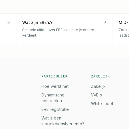
Wat zijn ERE's?
MID-
Simpele uitleg over ERE's en hoe je ermee
Zoek 
verdient.
laads
PARTICULIER
ZAKELIJK
Hoe werkt het
Zakelijk
Dynamische
VvE's
contracten
White-label
ERE registratie
Wat is een
inboekdienstverlener?