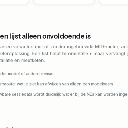
n lijst alleen onvoldoende is
everen varianten met of zonder ingebouwde MID-meter, an
eteroplossing. Een lijst helpt bij oriëntatie • maar vervang
tallatie en meetketen.
der model of andere revisie
ormroute: wat je ziet kan afwijken van alleen een modelnaam
bare sessiedata wordt duidelijk wat er bij de NEa kan worden ing