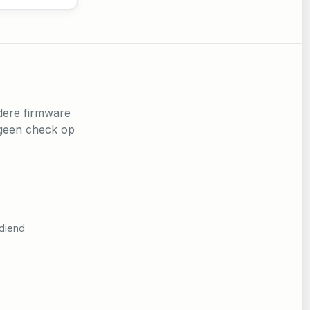
dere firmware
t geen check op
ediend