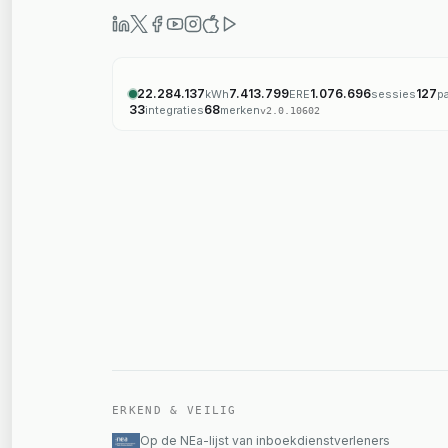
22.284.137
7.413.799
1.076.696
127
kWh
ERE
sessies
p
33
68
integraties
merken
v
2.0.10602
ERKEND & VEILIG
Op de NEa-lijst van inboekdienstverleners