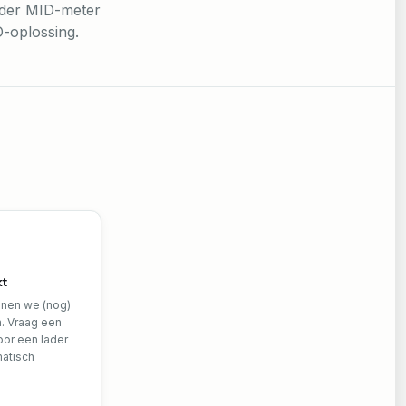
nder MID-meter
-oplossing.
kt
nnen we (nog)
. Vraag een
oor een lader
matisch