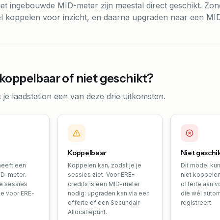
et ingebouwde MID-meter zijn meestal direct geschikt. Zo
l koppelen voor inzicht, en daarna upgraden naar een MID
koppelbaar of niet geschikt?
 je laadstation een van deze drie uitkomsten.
Koppelbaar
Niet geschi
heeft een
Koppelen kan, zodat je je
Dit model ku
D-meter.
sessies ziet. Voor ERE-
niet koppelen
je sessies
credits is een MID-meter
offerte aan v
ee voor ERE-
nodig: upgraden kan via een
die wél auto
offerte of een Secundair
registreert.
Allocatiepunt.