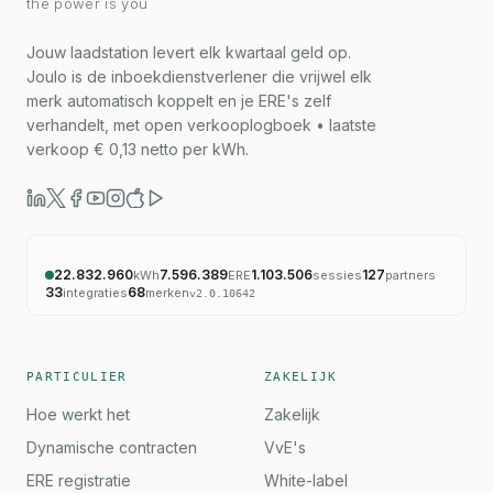
the power is you
Jouw laadstation levert elk kwartaal geld op.
Joulo is de inboekdienstverlener die vrijwel elk
merk automatisch koppelt en je ERE's zelf
verhandelt, met open verkooplogboek • laatste
verkoop € 0,13 netto per kWh.
22.832.960
7.596.389
1.103.506
127
kWh
ERE
sessies
partners
33
68
integraties
merken
v
2.0.10642
PARTICULIER
ZAKELIJK
Hoe werkt het
Zakelijk
Dynamische contracten
VvE's
ERE registratie
White-label