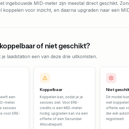
et ingebouwde MID-meter zijn meestal direct geschikt. Zo
l koppelen voor inzicht, en daarna upgraden naar een MID
koppelbaar of niet geschikt?
 je laadstation een van deze drie uitkomsten.
Koppelbaar
Niet geschi
heeft een
Koppelen kan, zodat je je
Dit model ku
D-meter.
sessies ziet. Voor ERE-
niet koppelen
je sessies
credits is een MID-meter
offerte aan v
ee voor ERE-
nodig: upgraden kan via een
die wél auto
offerte of een Secundair
registreert.
Allocatiepunt.