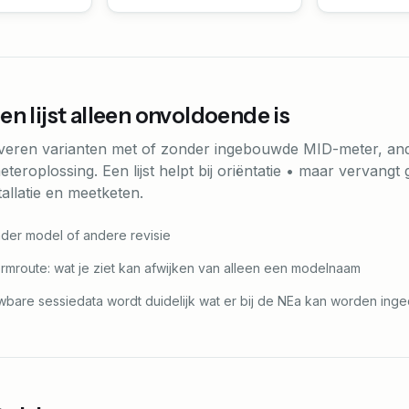
n lijst alleen onvoldoende is
everen varianten met of zonder ingebouwde MID-meter, an
eteroplossing. Een lijst helpt bij oriëntatie • maar vervang
tallatie en meetketen.
der model of andere revisie
ormroute: wat je ziet kan afwijken van alleen een modelnaam
bare sessiedata wordt duidelijk wat er bij de NEa kan worden ing