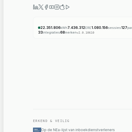
22.351.806
7.436.312
1.080.156
127
kWh
ERE
sessies
pa
33
68
integraties
merken
v
2.0.10610
ERKEND & VEILIG
Op de NEa-lijst van inboekdienstverleners