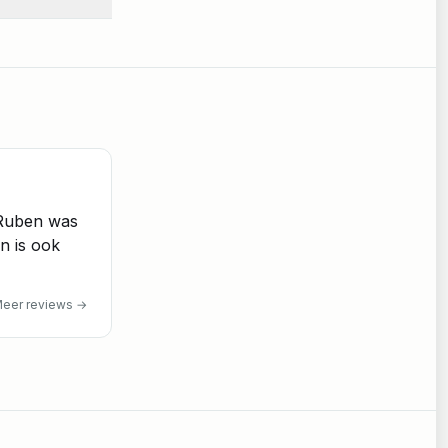
 Ruben was
en is ook
eer reviews
→