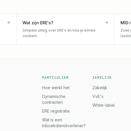
Wat zijn ERE's?
MID-
Simpele uitleg over ERE's en hoe je ermee
Zoek 
verdient.
laads
PARTICULIER
ZAKELIJK
Hoe werkt het
Zakelijk
Dynamische
VvE's
contracten
White-label
ERE registratie
Wat is een
inboekdienstverlener?