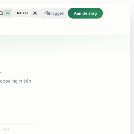
Inloggen
Aan de slag
NL
/
EN
⌘K
Inloggen
Aan de slag
NL
/
EN
⌘K
.
koppeling in één
ltaat