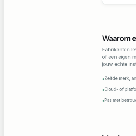
Waarom ee
Fabrikanten l
of een eigen m
jouw echte ins
Zelfde merk, an
•
Cloud- of platf
•
Pas met betrouw
•