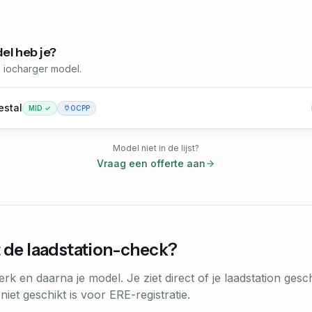
el heb je?
e iocharger model.
estal
MID ✓
OCPP
Model niet in de lijst?
Vraag een offerte aan
 de laadstation-check?
erk en daarna je model. Je ziet direct of je laadstation gesch
iet geschikt is voor ERE-registratie.