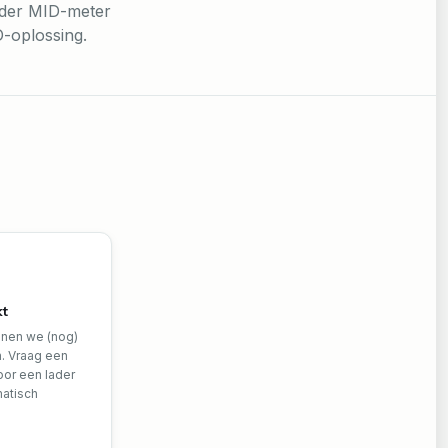
nder MID-meter
-oplossing.
kt
nnen we (nog)
. Vraag een
oor een lader
matisch