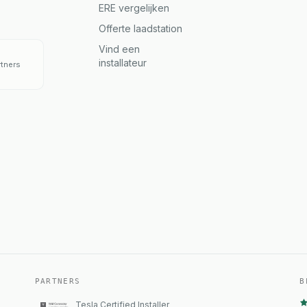
ERE vergelijken
Offerte laadstation
Vind een
installateur
rtners
PARTNERS
B
Tesla Certified Installer