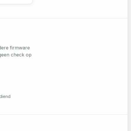
dere firmware
t geen check op
ediend