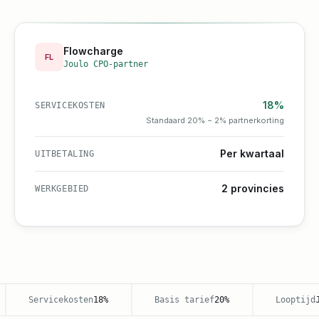
Flowcharge
FL
Joulo CPO-partner
18%
SERVICEKOSTEN
Standaard 20% − 2% partnerkorting
Per kwartaal
UITBETALING
2 provincies
WERKGEBIED
Servicekosten
18%
Basis tarief
20%
Looptijd
J