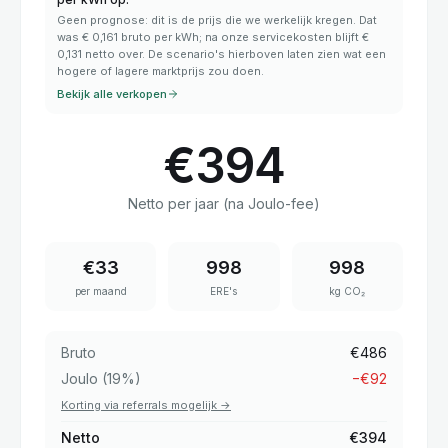
Geen prognose: dit is de prijs die we werkelijk kregen. Dat
was € 0,161 bruto per kWh; na onze servicekosten blijft €
0,131 netto over. De scenario's hierboven laten zien wat een
hogere of lagere marktprijs zou doen.
Bekijk alle verkopen
€
394
Netto per jaar (na Joulo-fee)
€
33
998
998
per maand
ERE's
kg CO₂
Bruto
€
486
Joulo (
19
%)
−
€
92
Korting via referrals mogelijk
→
Netto
€
394