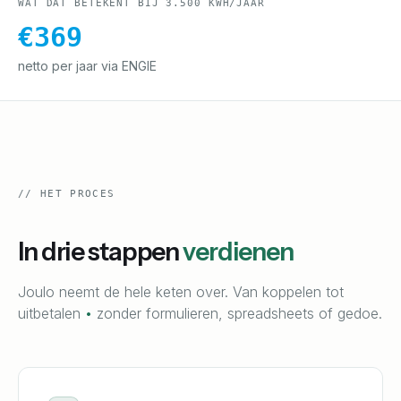
WAT DAT BETEKENT BIJ 3.500 KWH/JAAR
€
369
netto per jaar via ENGIE
//
HET PROCES
In drie stappen
verdienen
Joulo neemt de hele keten over. Van koppelen tot
uitbetalen
•
zonder formulieren, spreadsheets of gedoe.