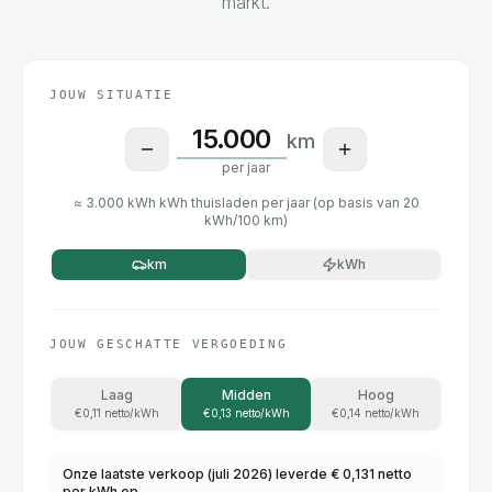
markt.
JOUW SITUATIE
Kilometers per jaar voor de 
km
per jaar
≈
3.000 kWh
kWh thuisladen per jaar (op basis van 20
kWh/100 km)
km
kWh
JOUW GESCHATTE VERGOEDING
Laag
Midden
Hoog
€
0,11
netto/kWh
€
0,13
netto/kWh
€
0,14
netto/kWh
Onze laatste verkoop (juli 2026) leverde € 0,131 netto
per kWh op.