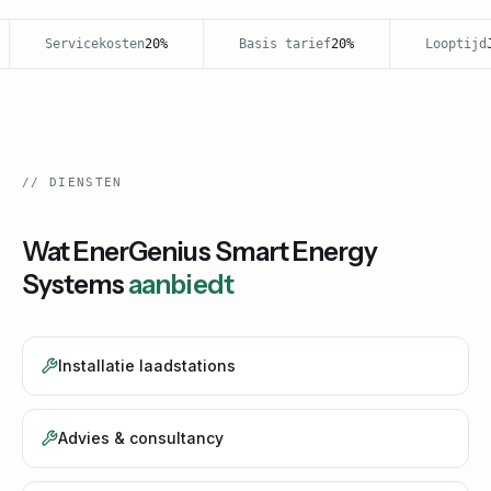
Servicekosten
20%
Basis tarief
20%
Looptijd
Ja
//
DIENSTEN
Wat
EnerGenius Smart Energy
Systems
aanbiedt
Installatie laadstations
Advies & consultancy