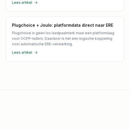
Lees artikel
inboekdienstverlener die erin gekoppeld kan worden.
Plugchoice + Joulo: platformdata direct naar ERE
Plugchoice is geen los laadpaalmerk maar een platformlaag
voor OCPP-laders. Daardoor is het een logische koppeling
voor automatische ERE-verwerking.
Lees artikel