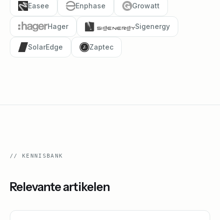
Easee
Enphase
Growatt
Hager
Sigenergy
SolarEdge
Zaptec
//
KENNISBANK
Relevante artikelen