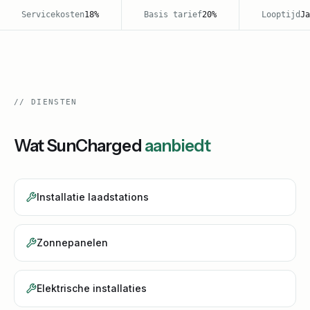
Servicekosten
18%
Basis tarief
20%
Looptijd
Jaa
//
DIENSTEN
Wat
SunCharged
aanbiedt
Installatie laadstations
Zonnepanelen
Elektrische installaties