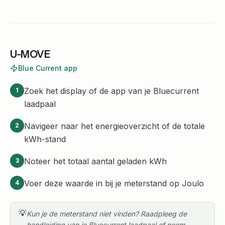
U-MOVE
Blue Current app
Zoek het display of de app van je Bluecurrent
1
laadpaal
Navigeer naar het energieoverzicht of de totale
2
kWh-stand
Noteer het totaal aantal geladen kWh
3
Voer deze waarde in bij je meterstand op Joulo
4
💡
Kun je de meterstand niet vinden? Raadpleeg de
handleiding van je Bluecurrent laadpaal of neem