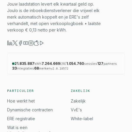
Jouw laadstation levert elk kwartaal geld op.
Joulo is de inboekdienstverlener die vrijwel elk
merk automatisch koppelt en je ERE's zelf
verhandelt, met open verkooplogboek • laatste
verkoop € 0,13 netto per kWh.
21.835.887
7.264.669
1.054.760
127
kWh
ERE
sessies
partners
33
68
integraties
merken
v
2.0.10572
PARTICULIER
ZAKELIJK
Hoe werkt het
Zakelijk
Dynamische contracten
VvE's
ERE registratie
White-label
Wat is een