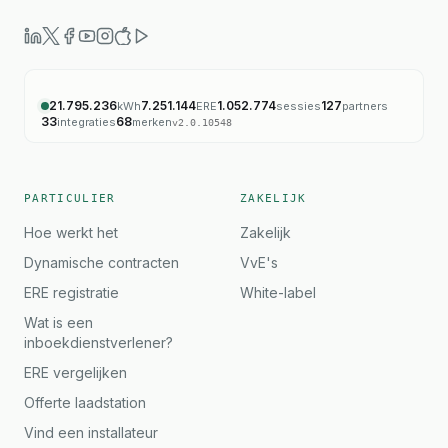
21.795.236
7.251.144
1.052.774
127
kWh
ERE
sessies
partners
33
68
integraties
merken
v
2.0.10548
PARTICULIER
ZAKELIJK
Hoe werkt het
Zakelijk
Dynamische contracten
VvE's
ERE registratie
White-label
Wat is een
inboekdienstverlener?
ERE vergelijken
Offerte laadstation
Vind een installateur