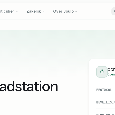
rticulier
Zakelijk
Over Joulo
rticulier
Zakelijk
Over Joulo
OCP
Open
aadstation
PROTOCOL
BEVEILIGI