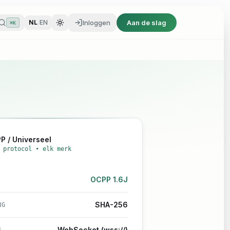
Inloggen
Aan de slag
NL
/
EN
⌘K
Inloggen
Aan de slag
NL
/
EN
⌘K
P /
Universeel
 protocol • elk merk
OCPP 1.6J
SHA-256
NG
WebSocket (wss://)