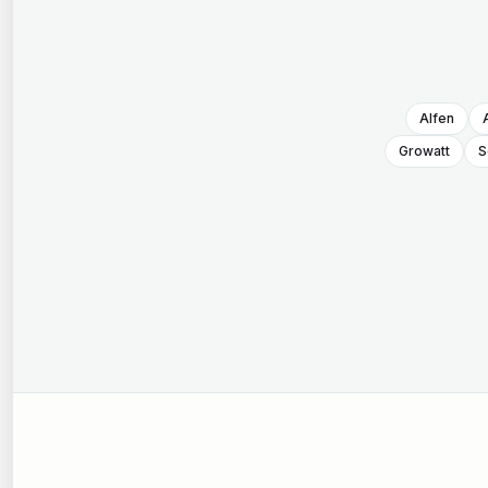
Alfen
Growatt
S