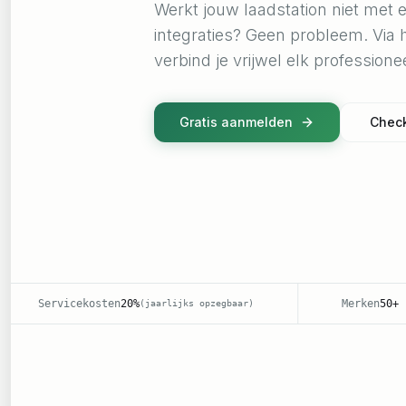
Werkt jouw laadstation niet met 
integraties? Geen probleem. Via
verbind je vrijwel elk professione
Gratis aanmelden
Check
rvicekosten
20%
Merken
50+
(
jaarlijks opzegbaar
)