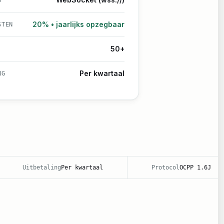
G
20% • jaarlijks opzegbaar
STEN
50+
Per kwartaal
NG
itbetaling
Per kwartaal
Protocol
OCPP 1.6J