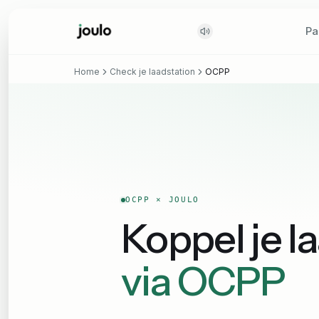
Pa
Pa
Home
Check je laadstation
OCPP
OCPP × JOULO
Koppel je l
via OCPP