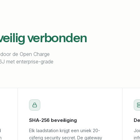
veilig verbonden
 door de Open Charge
6J met enterprise-grade
SHA-256 beveiliging
De
d
Elk laadstation krijgt een uniek 20-
Jo
n
cijferig security secret. De gateway
in