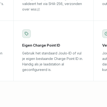
's.
valideert het via SHA-256, verzonden
ou
over wss://.
Eigen Charge Point ID
Ve
en
Gebruik het standaard Joulo-ID of vul
Jo
je eigen bestaande Charge Point ID in.
aut
Handig als je laadstation al
da
geconfigureerd is.
ku