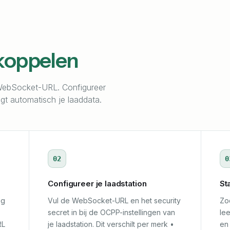
koppelen
 WebSocket-URL. Configureer
ngt automatisch je laaddata.
02
0
Configureer je laadstation
St
eg
Vul de WebSocket-URL en het security
Zod
secret in bij de OCPP-instellingen van
lee
RL
je laadstation. Dit verschilt per merk •
en 