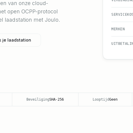
VERBINDIN
een van onze cloud-
 het open OCPP-protocol
SERVICEKO
el laadstation met Joulo.
MERKEN
 je laadstation
UITBETALI
Beveiliging
SHA-256
Looptijd
Geen
U