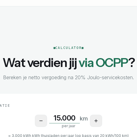
CALCULATOR
Wat verdien jij
via OCPP
?
Bereken je netto vergoeding na 20% Joulo-servicekosten.
ATIE
Kilometers per jaar voor de 
km
per jaar
≈
3.000 kWh
kWh thuisladen per jaar (op basis van 20 kWh/100 km)