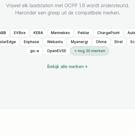
Vrijwel elk laadstation met OCPP 1.6 wordt ondersteund.
Hieronder een greep uit de compatibele merken.
ABB
EVBox
KEBA
Mennekes
Peblar
ChargePoint
Aute
olarEdge
Enphase
Webasto
Myenergi
Ohme
Etrel
Ec
go-e
OpenEVSE
+ nog 30 merken
Bekijk alle merken