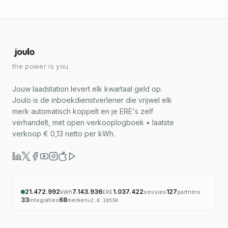
the power is you
Jouw laadstation levert elk kwartaal geld op.
Joulo is de inboekdienstverlener die vrijwel elk
merk automatisch koppelt en je ERE's zelf
verhandelt, met open verkooplogboek • laatste
verkoop € 0,13 netto per kWh.
21.472.992
7.143.936
1.037.422
127
kWh
ERE
sessies
partners
33
68
integraties
merken
v
2.0.10530