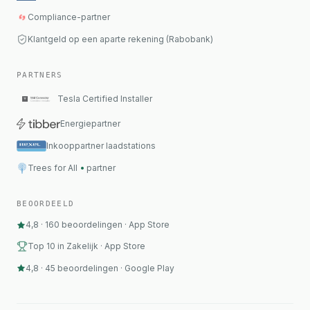
Compliance-partner
Klantgeld op een aparte rekening (Rabobank)
PARTNERS
Tesla Certified Installer
Energiepartner
Inkooppartner laadstations
Trees for All
•
partner
BEOORDEELD
4,8
·
160
beoordelingen
·
App Store
Top 10 in Zakelijk · App Store
4,8
·
45
beoordelingen
·
Google Play