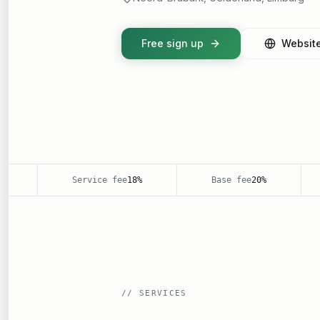
Free sign up
Websit
Service fee
18%
Base fee
20%
//
SERVICES