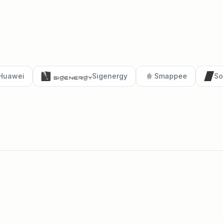
Huawei
Sigenergy
Smappee
So