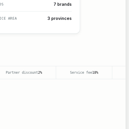
7 brands
DS
3 provinces
ICE AREA
Partner discount
2%
Service fee
18%
Base 