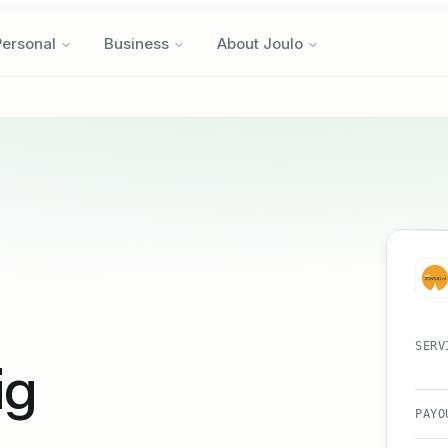
Personal
Business
About Joulo
Personal
Business
About Joulo
SERV
ig
PAYO