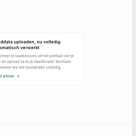
ddata uploaden, nu volledig
omatisch verwerkt
rteer je laadsessies uit het portaal van je
en upload ze in je dashboard. Voortaan
werken we die bestanden volledig
matisch • uitgelezen, gecontroleerd en
 article
dubbeld, zonder wachten op handmatige
role.