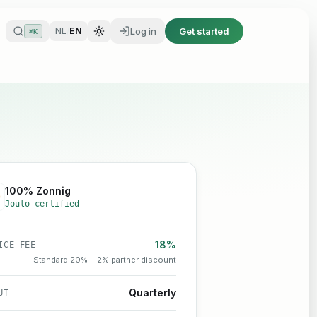
Log in
Get started
NL
/
EN
⌘K
Log in
Get started
NL
/
EN
⌘K
100% Zonnig
Joulo-certified
18%
ICE FEE
Standard 20% − 2% partner discount
Quarterly
UT