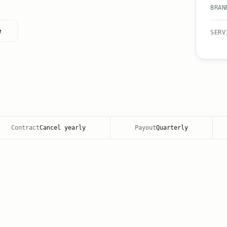
BRAN
e
SERV
Contract
Cancel yearly
Payout
Quarterly