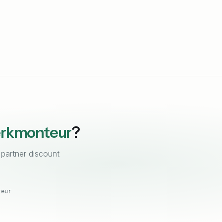
rkmonteur
?
 partner discount
teur