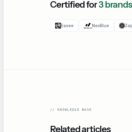
Certified for
3
brand
Easee
NexBlue
Za
//
KNOWLEDGE BASE
Related articles