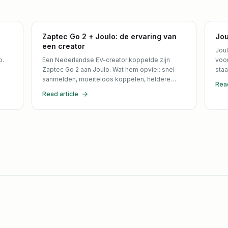
Zaptec Go 2 + Joulo: de ervaring van
Jou
een creator
Joul
o.
Een Nederlandse EV-creator koppelde zijn
voo
Zaptec Go 2 aan Joulo. Wat hem opviel: snel
staa
aanmelden, moeiteloos koppelen, heldere
Read
 als
voorspellingen en uitbetaling per kwartaal.
Read article