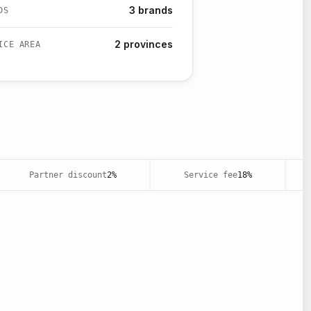
3 brands
DS
2 provinces
ICE AREA
Partner discount
2%
Service fee
18%
B