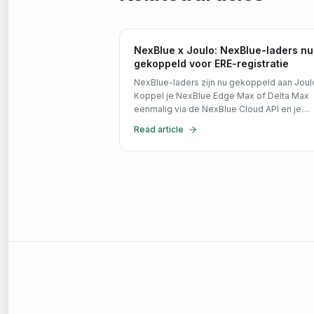
NexBlue x Joulo: NexBlue-laders nu
gekoppeld voor ERE-registratie
NexBlue-laders zijn nu gekoppeld aan Joul
Koppel je NexBlue Edge Max of Delta Max
eenmalig via de NexBlue Cloud API en je
laadsessies worden automatisch ingeboekt
Read article
ERE bij de NEa. Ingebouwde MID-meter,
uitbetaling per kwartaal.