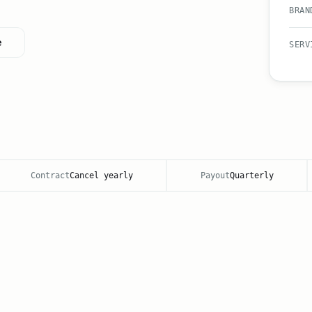
BRAN
e
SERV
Contract
Cancel yearly
Payout
Quarterly