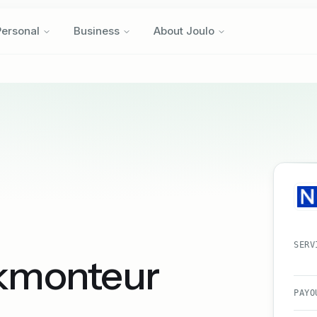
Personal
Business
About Joulo
Personal
Business
About Joulo
SERV
kmonteur
PAYO