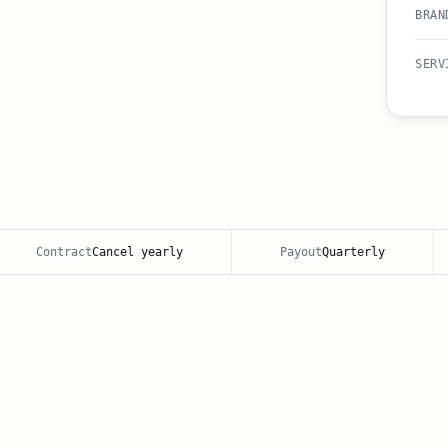
BRAN
SERV
Contract
Cancel yearly
Payout
Quarterly