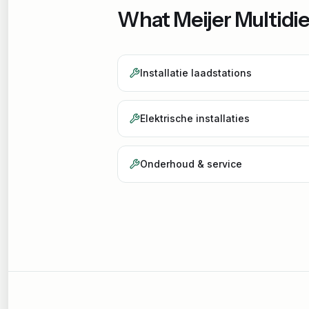
What
Meijer Multidi
Installatie laadstations
Elektrische installaties
Onderhoud & service