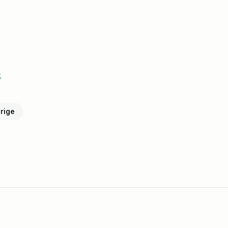
s
rige