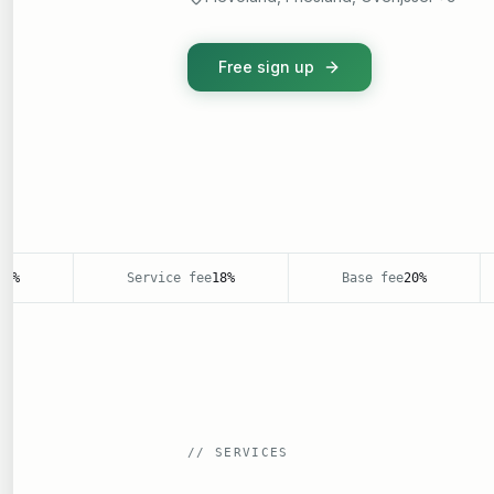
Free sign up
Service fee
18%
Base fee
20%
//
SERVICES