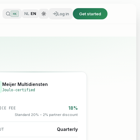
Log in
Get started
NL
/
EN
⌘K
Log in
Get started
NL
/
EN
⌘K
Meijer Multidiensten
Joulo-certified
18%
ICE FEE
Standard 20% − 2% partner discount
Quarterly
UT