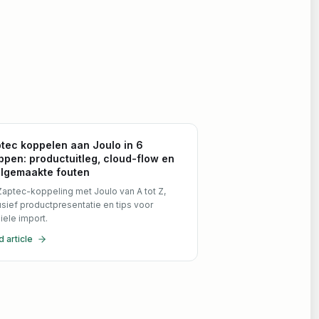
tec koppelen aan Joulo in 6
ppen: productuitleg, cloud-flow en
lgemaakte fouten
aptec-koppeling met Joulo van A tot Z,
usief productpresentatie en tips voor
iele import.
 article