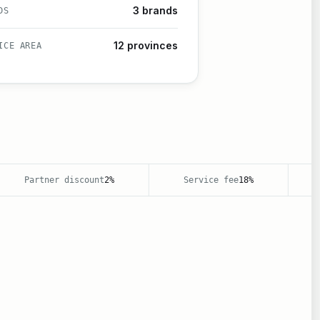
3 brands
DS
12 provinces
ICE AREA
Partner discount
2%
Service fee
18%
Ba