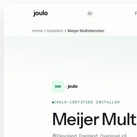
Home
Installers
Meijer Multidiensten
×
MM
JOULO-CERTIFIED INSTALLER
Meijer Mult
Flevoland, Friesland, Overijssel
+9