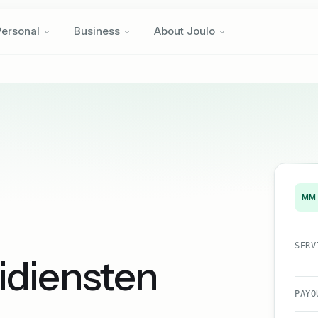
Personal
Business
About Joulo
Personal
Business
About Joulo
MM
SERV
idiensten
PAYO