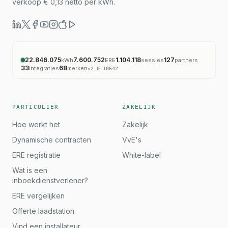
verkoop € 0,13 netto per kWh.
22.846.075
7.600.752
1.104.118
127
kWh
ERE
sessies
partners
33
68
integraties
merken
v
2.0.10642
PARTICULIER
ZAKELIJK
Hoe werkt het
Zakelijk
Dynamische contracten
VvE's
ERE registratie
White-label
Wat is een
inboekdienstverlener?
ERE vergelijken
Offerte laadstation
Vind een installateur