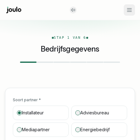
STAP
1
VAN
6
Bedrijfsgegevens
Soort partner *
Installateur
Adviesbureau
Mediapartner
Energiebedrijf