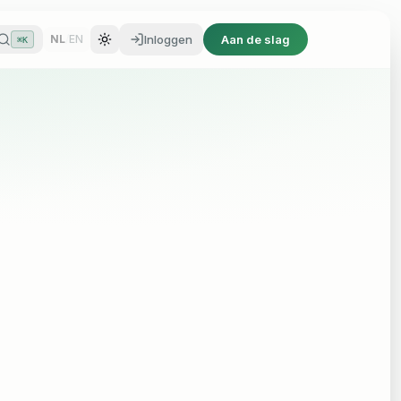
Inloggen
Aan de slag
NL
/
EN
⌘K
Inloggen
Aan de slag
NL
/
EN
⌘K