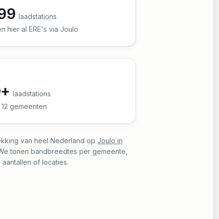
99
laadstations
n hier al ERE's via Joulo
E
0
+
laadstations
n
12
gemeenten
ekking van heel Nederland op
Joulo in
 We tonen bandbreedtes per gemeente,
 aantallen of locaties.