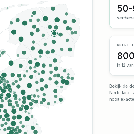
50-
verdiene
DRENTH
80
in
12
va
Bekijk de d
Nederland
.
nooit exacte