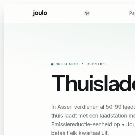
Pa
Pa
THUISLADEN •
DRENTHE
Thuislad
In Assen verdienen al 50-99 laads
thuis laadt met een laadstation 
Emissiereductie-eenheid op • Jou
betaalt elk kwartaal uit.