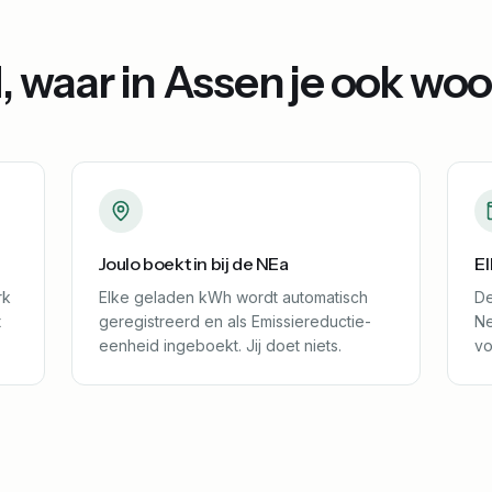
, waar in
Assen
je ook woo
Joulo boekt in bij de NEa
El
rk
Elke geladen kWh wordt automatisch
De
t
geregistreerd en als Emissiereductie-
Ne
eenheid ingeboekt. Jij doet niets.
vo