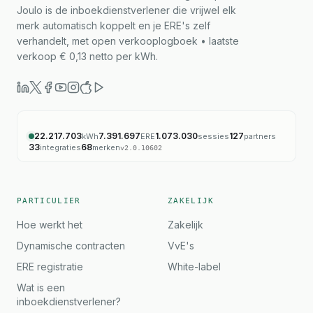
Joulo is de inboekdienstverlener die vrijwel elk
merk automatisch koppelt en je ERE's zelf
verhandelt, met open verkooplogboek • laatste
verkoop € 0,13 netto per kWh.
22.217.703
7.391.697
1.073.030
127
kWh
ERE
sessies
partners
33
68
integraties
merken
v
2.0.10602
PARTICULIER
ZAKELIJK
Hoe werkt het
Zakelijk
Dynamische contracten
VvE's
ERE registratie
White-label
Wat is een
inboekdienstverlener?