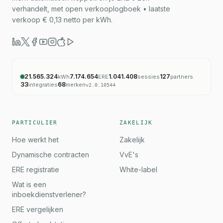
verhandelt, met open verkooplogboek • laatste
verkoop € 0,13 netto per kWh.
21.565.324
7.174.654
1.041.408
127
kWh
ERE
sessies
partners
33
68
integraties
merken
v
2.0.10544
PARTICULIER
ZAKELIJK
Hoe werkt het
Zakelijk
Dynamische contracten
VvE's
ERE registratie
White-label
Wat is een
inboekdienstverlener?
ERE vergelijken