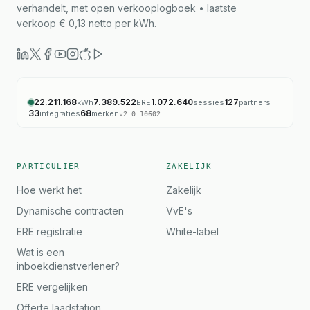
verhandelt, met open verkooplogboek • laatste
verkoop € 0,13 netto per kWh.
22.211.168
7.389.522
1.072.640
127
kWh
ERE
sessies
partners
33
68
integraties
merken
v
2.0.10602
PARTICULIER
ZAKELIJK
Hoe werkt het
Zakelijk
Dynamische contracten
VvE's
ERE registratie
White-label
Wat is een
inboekdienstverlener?
ERE vergelijken
Offerte laadstation