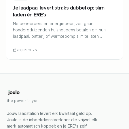
Je laadpaal levert straks dubbel op: slim
laden én ERE's
Netbeheerders en energiebedrijven gaan
honderdduizenden huishoudens betalen om hun
laadpaal, batterij of warmtepomp slim te laten
aansturen tegen netcongestie. Dat staat los van je
ERE-opbrengst • je kunt allebei pakken.
28 juni 2026
the power is you
Jouw laadstation levert elk kwartaal geld op.
Joulo is de inboekdienstverlener die vrijwel elk
merk automatisch koppelt en je ERE's zelf