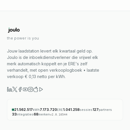
the power is you
Jouw laadstation levert elk kwartaal geld op.
Joulo is de inboekdienstverlener die vrijwel elk
merk automatisch koppelt en je ERE's zelf
verhandelt, met open verkooplogboek • laatste
verkoop € 0,13 netto per kWh.
21.562.517
7.173.720
1.041.258
127
kWh
ERE
sessies
partners
33
68
integraties
merken
v
2.0.10544