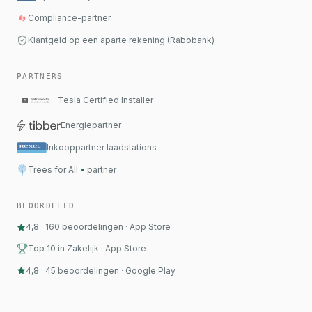
Compliance-partner
Klantgeld op een aparte rekening (Rabobank)
PARTNERS
Tesla Certified Installer
Energiepartner
Inkooppartner laadstations
Trees for All
•
partner
BEOORDEELD
4,8
·
160
beoordelingen
·
App Store
Top 10 in Zakelijk · App Store
4,8
·
45
beoordelingen
·
Google Play