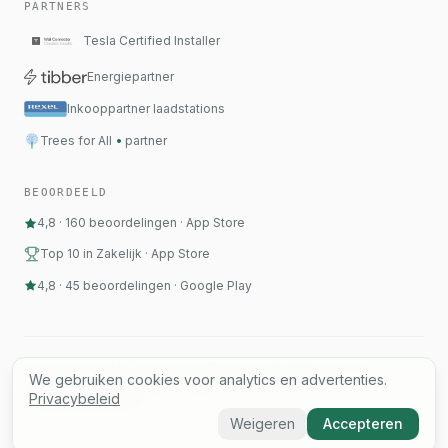
PARTNERS
Tesla Certified Installer
Energiepartner
Inkooppartner laadstations
Trees for All
•
partner
BEOORDEELD
4,8
·
160
beoordelingen
·
App Store
Top 10 in Zakelijk · App Store
4,8
·
45
beoordelingen
·
Google Play
©
2026
Joulo B.V.
•
KvK 42023359
•
BTW NL869344109B01
We gebruiken cookies voor analytics en advertenties.
Contact
Status
Privacybeleid
Algemene voorwaarden
Privacybeleid
Cookie-instellingen
Weigeren
Accepteren