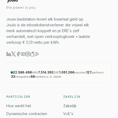
the power is you
Jouw laadstation levert elk kwartaal geld op.
Joulo is de inboekdienstverlener die vrijwel elk
merk automatisch koppelt en je ERE's zelf
verhandelt, met open verkooplogboek • laatste
verkoop € 0,13 netto per kWh.
22.586.498
7.514.392
1.091.266
127
kWh
ERE
sessies
partners
33
68
integraties
merken
v
2.0.10636
PARTICULIER
ZAKELIJK
Hoe werkt het
Zakelijk
Dynamische contracten
VvE's