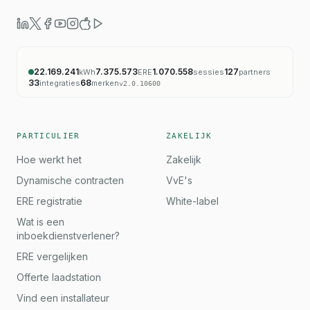
22.169.241
7.375.573
1.070.558
127
kWh
ERE
sessies
partners
33
68
integraties
merken
v
2.0.10600
PARTICULIER
ZAKELIJK
Hoe werkt het
Zakelijk
Dynamische contracten
VvE's
ERE registratie
White-label
Wat is een
inboekdienstverlener?
ERE vergelijken
Offerte laadstation
Vind een installateur