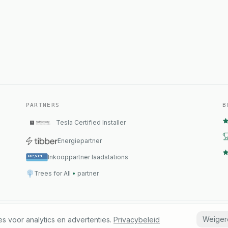
PARTNERS
B
Tesla Certified Installer
Energiepartner
Inkooppartner laadstations
Trees for All
•
partner
B01
Contact
Status
Weiger
 voor analytics en advertenties.
Privacybeleid