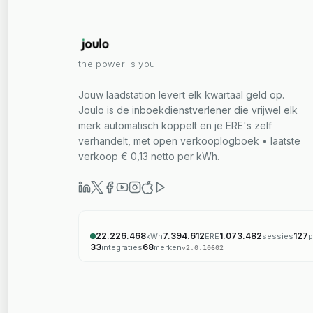
the power is you
Jouw laadstation levert elk kwartaal geld op.
Joulo is de inboekdienstverlener die vrijwel elk
merk automatisch koppelt en je ERE's zelf
verhandelt, met open verkooplogboek • laatste
verkoop € 0,13 netto per kWh.
22.226.468
7.394.612
1.073.482
127
kWh
ERE
sessies
p
33
68
integraties
merken
v
2.0.10602