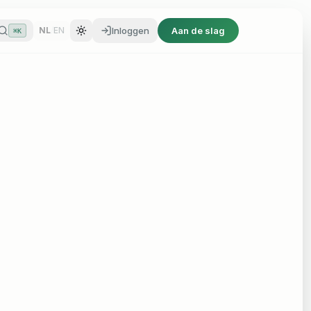
Inloggen
Aan de slag
NL
/
EN
⌘K
Inloggen
Aan de slag
NL
/
EN
⌘K