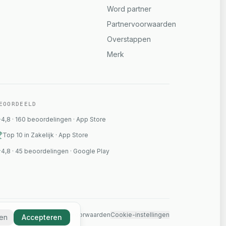
Word partner
Partnervoorwaarden
Overstappen
Merk
EOORDEELD
4,8
·
160
beoordelingen
·
App Store
Top 10 in Zakelijk · App Store
4,8
·
45
beoordelingen
·
Google Play
Privacybeleid
Algemene voorwaarden
Cookie-instellingen
en
Accepteren