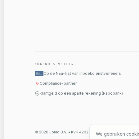
ERKEND & VEILIG
Op de NEa-lijst van inboekdienstverleners
Compliance-partner
Klantgeld op een aparte rekening (Rabobank)
©
2026
Joulo B.V.
•
KvK 42023359
•
BTW NL869344109
We gebruiken cookies