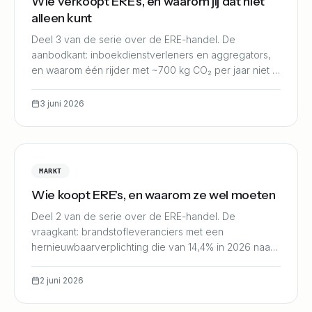
Wie verkoopt ERE's, en waarom jij dat niet
alleen kunt
Deel 3 van de serie over de ERE-handel. De
aanbodkant: inboekdienstverleners en aggregators,
en waarom één rijder met ~700 kg CO₂ per jaar niet in
een markt van miljoenenlots past.
3 juni 2026
MARKT
Wie koopt ERE's, en waarom ze wel moeten
Deel 2 van de serie over de ERE-handel. De
vraagkant: brandstofleveranciers met een
hernieuwbaarverplichting die van 14,4% in 2026 naar
28,4% in 2030 loopt.
2 juni 2026