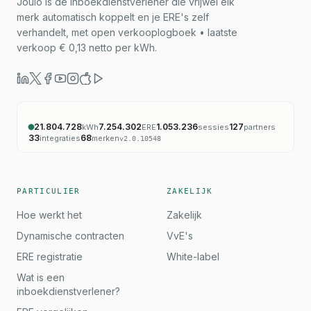
Joulo is de inboekdienstverlener die vrijwel elk
merk automatisch koppelt en je ERE's zelf
verhandelt, met open verkooplogboek • laatste
verkoop € 0,13 netto per kWh.
21.804.728
7.254.302
1.053.236
127
kWh
ERE
sessies
partners
33
68
integraties
merken
v
2.0.10548
PARTICULIER
ZAKELIJK
Hoe werkt het
Zakelijk
Dynamische contracten
VvE's
ERE registratie
White-label
Wat is een
inboekdienstverlener?