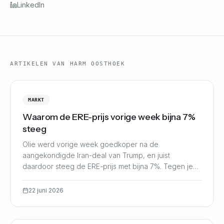
LinkedIn
ARTIKELEN VAN HARM OOSTHOEK
MARKT
Waarom de ERE-prijs vorige week bijna 7%
steeg
Olie werd vorige week goedkoper na de
aangekondigde Iran-deal van Trump, en juist
daardoor steeg de ERE-prijs met bijna 7%. Tegen je
gevoel in. We leggen uit hoe dat werkt, en wat het
voor jouw uitbetaling betekent.
22 juni 2026