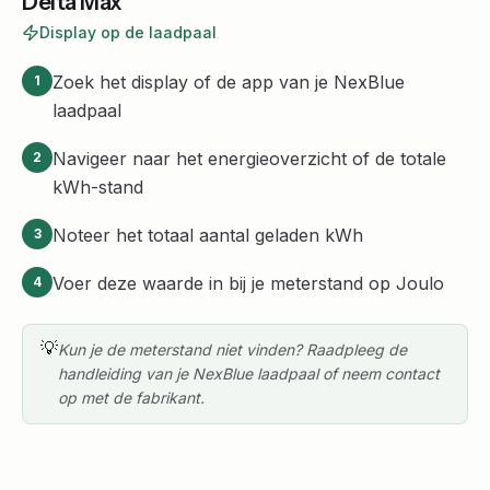
Delta Max
Display op de laadpaal
Zoek het display of de app van je NexBlue
1
laadpaal
Navigeer naar het energieoverzicht of de totale
2
kWh-stand
Noteer het totaal aantal geladen kWh
3
Voer deze waarde in bij je meterstand op Joulo
4
💡
Kun je de meterstand niet vinden? Raadpleeg de
handleiding van je NexBlue laadpaal of neem contact
op met de fabrikant.