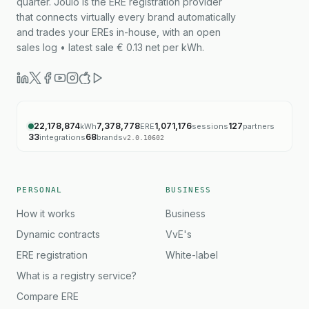
quarter. Joulo is the ERE registration provider
that connects virtually every brand automatically
and trades your EREs in-house, with an open
sales log • latest sale € 0.13 net per kWh.
22,178,874
7,378,778
1,071,176
127
kWh
ERE
sessions
partners
33
68
integrations
brands
v
2.0.10602
PERSONAL
BUSINESS
How it works
Business
Dynamic contracts
VvE's
ERE registration
White-label
What is a registry service?
Compare ERE